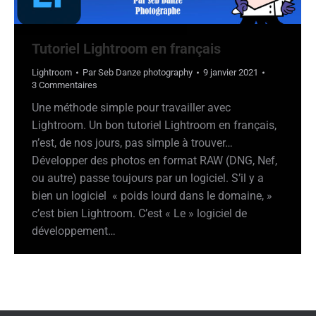
Tutoriel Lightroom en français
Lightroom
Par
Seb Danze photography
9 janvier 2021
3 Commentaires
Une méthode simple pour travailler avec
Lightroom. Un bon tutoriel Lightroom en français,
n’est, de nos jours, pas simple à trouver…
Développer des photos en format RAW (DNG, Nef,
ou autre) passe toujours par un logiciel. S’il y a
bien un logiciel « poids lourd dans le domaine, »
c’est bien Lightroom. C’est « Le » logiciel de
développement…