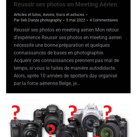
Réussir ses photos en Meeting Aérien
Articles et tutos
,
Avions
,
trucs et astuces
Par
Seb Danze photography
5 mai 2022
4 Commentaires
Reussir ses photos en meeting aerien Mon retour
d’expérience Reussir ses photos en meeting aerien
nécessite une bonne préparation et quelques
connaissances de bases en photographie.
Acquérir ces connaissances prennent pas mal de
temps, si vous le faites de manière autodidacte.
Alors, après 10 années de spotter’s day organisé
par la force aérienne Belge, je…