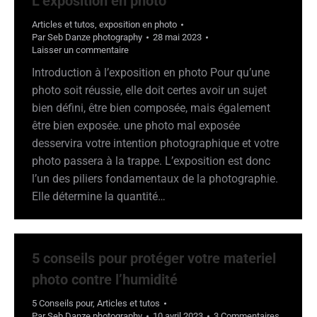
L’exposition en photo
Articles et tutos
,
exposition en photo
Par
Seb Danze photography
28 mai 2023
Laisser un commentaire
Introduction à l’exposition en photo Pour qu’une
photo soit réussie, elle doit certes avoir un sujet
bien défini, être bien composée, mais également
être bien exposée. une photo mal exposée
desservira votre intention photographique et votre
photo passera à la trappe. L’exposition est donc
l’un des piliers fondamentaux de la photographie.
Elle détermine la quantité…
5 conseils pour protéger votre materiel
photo contre l’humidité
5 Conseils pour
,
Articles et tutos
Par
Seb Danze photography
10 avril 2023
3 Commentaires