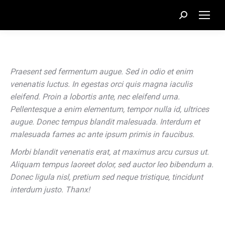
Recherche
:
Praesent sed fermentum augue. Sed in odio et enim
venenatis luctus. In egestas orci quis magna iaculis
eleifend. Proin a lobortis ante, nec eleifend urna.
Pellentesque a enim elementum, tempor nulla id, ultrices
augue. Donec tempus blandit malesuada. Interdum et
malesuada fames ac ante ipsum primis in faucibus.
Morbi blandit venenatis erat, at maximus arcu cursus ut.
Aliquam tempus laoreet dolor, sed auctor leo bibendum a.
Donec ligula nisl, pretium sed neque tristique, tincidunt
interdum justo. Thanx!