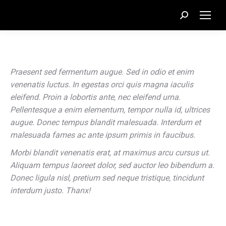
Recherche
:
Praesent sed fermentum augue. Sed in odio et enim
venenatis luctus. In egestas orci quis magna iaculis
eleifend. Proin a lobortis ante, nec eleifend urna.
Pellentesque a enim elementum, tempor nulla id, ultrices
augue. Donec tempus blandit malesuada. Interdum et
malesuada fames ac ante ipsum primis in faucibus.
Morbi blandit venenatis erat, at maximus arcu cursus ut.
Aliquam tempus laoreet dolor, sed auctor leo bibendum a.
Donec ligula nisl, pretium sed neque tristique, tincidunt
interdum justo. Thanx!