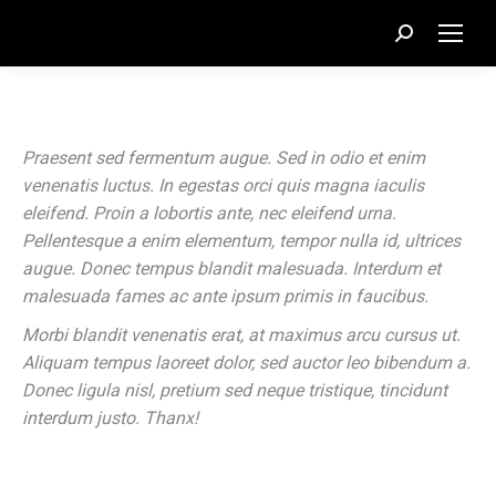
Recherche
:
Praesent sed fermentum augue. Sed in odio et enim
venenatis luctus. In egestas orci quis magna iaculis
eleifend. Proin a lobortis ante, nec eleifend urna.
Pellentesque a enim elementum, tempor nulla id, ultrices
augue. Donec tempus blandit malesuada. Interdum et
malesuada fames ac ante ipsum primis in faucibus.
Morbi blandit venenatis erat, at maximus arcu cursus ut.
Aliquam tempus laoreet dolor, sed auctor leo bibendum a.
Donec ligula nisl, pretium sed neque tristique, tincidunt
interdum justo. Thanx!