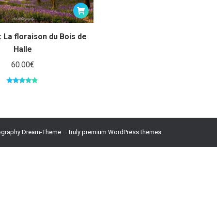
 La floraison du Bois de
Halle
60.00
€
Note
4.67
sur 5
graphy Dream-Theme — truly
premium WordPress themes